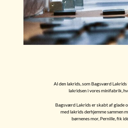
Al den lakrids, som Bagsværd Lakrids 
lakridsen i vores minifabrik, h
Bagsværd Lakrids er skabt af glade og
med lakrids derhjemme sammen med s
børnenes mor, Pernille, fik i