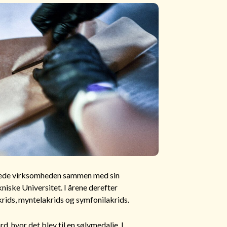
artede virksomheden sammen med sin
ske Universitet. I årene derefter
akrids, myntelakrids og symfonilakrids.
, hvor det blev til en sølvmedalje. I