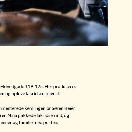
værd Hovedgade 119-125. Her produceres
n og opleve lakridsen blive til.
perimenterede kemiingeniør Søren Beier
eren Nina pakkede lakridsen ind, og
 venner og familie med posten.