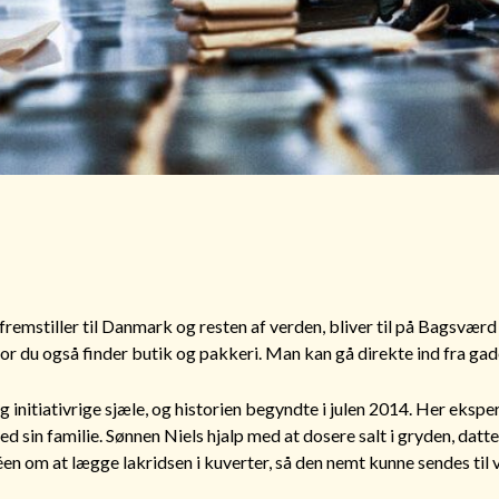
fremstiller til Danmark og resten af verden, bliver til på Bags
vor du også finder butik og pakkeri. Man kan gå direkte ind fra gade
 initiativrige sjæle, og historien begyndte i julen 2014. Her eks
in familie. Sønnen Niels hjalp med at dosere salt i gryden, datt
déen om at lægge lakridsen i kuverter, så den nemt kunne sendes til