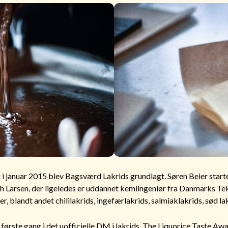
g i januar 2015 blev Bagsværd Lakrids grundlagt. Søren Beier st
arsen, der ligeledes er uddannet kemiingeniør fra Danmarks Tekni
r, blandt andet chililakrids, ingefærlakrids, salmiaklakrids, sød l
ørste gang i det uofficielle DM i lakrids, The Liquorice Taste Award