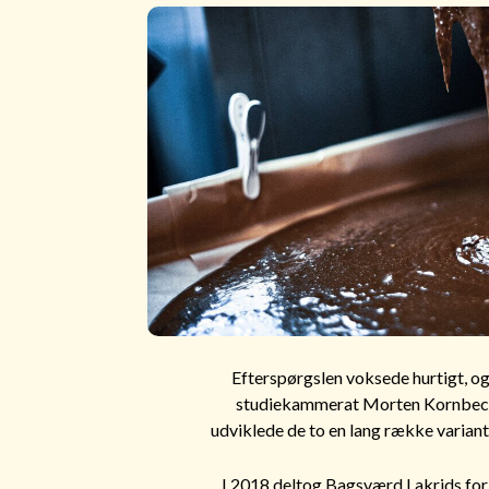
Efterspørgslen voksede hurtigt, o
studiekammerat Morten Kornbech L
udviklede de to en lang række variante
I 2018 deltog Bagsværd Lakrids for f