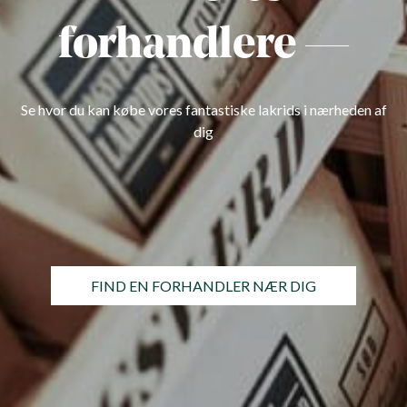
forhandlere —
Se hvor du kan købe vores fantastiske lakrids i nærheden af
dig
FIND EN FORHANDLER NÆR DIG