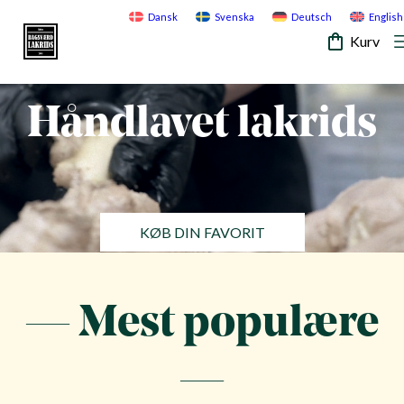
Skip
Dansk
Svenska
Deutsch
English
to
Kurv
content
— SKABT MED PASSION —
Bagsvaerd
Lakrids
Håndlavet lakrids
KØB DIN FAVORIT
— Mest populære
—