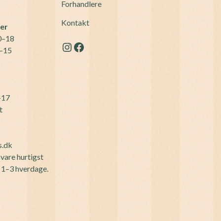
Forhandlere
Kontakt
der
10–18
Instagram
Facebook
0–15
–17
t
s.dk
vare hurtigst
r 1–3 hverdage.