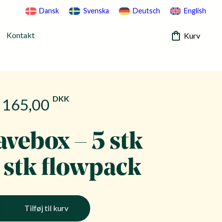
Dansk
Svenska
Deutsch
English
Kontakt
Kurv
DKK
165,00
avebox – 5 stk
1 stk flowpack
Tilføj til kurv
ox