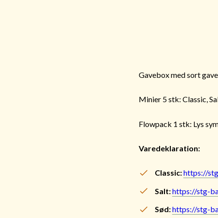
Gavebox med sort gaveb
Minier 5 stk: Classic, S
Flowpack 1 stk: Lys sy
Varedeklaration:
Classic:
https://st
Salt:
https://stg-b
Sød:
https://stg-b