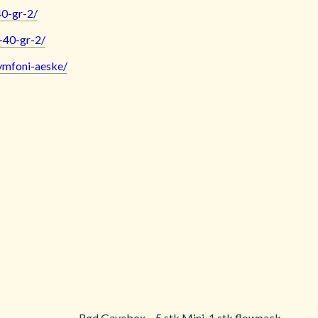
40-gr-2/
-40-gr-2/
symfoni-aeske/
Rød Gavebox – 5 stk Mini, 1 stk flowpack