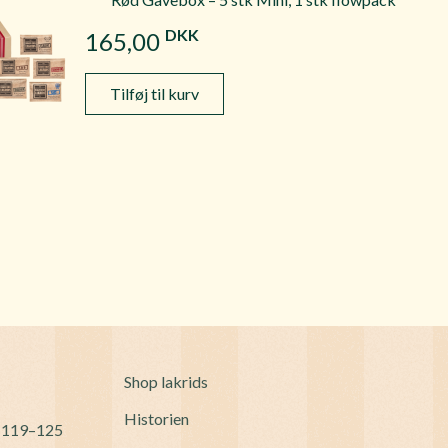
DKK
165,00
Tilføj til kurv
Shop lakrids
Historien
 119–125