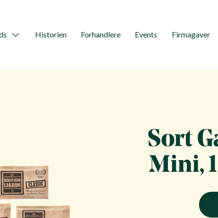
ds
Historien
Forhandlere
Events
Firmagaver
Menu
Toggle
Sort G
Mini, 
Sort
Gaveb
–