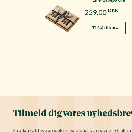
DKK
259,00
Tilføj til kurv
Tilmeld dig vores nyhedsbre
Få adgang til nye produkter og tilbudskampagner før alle a