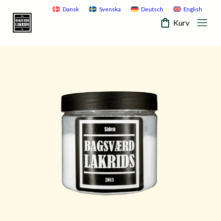
Skip
Dansk
Svenska
Deutsch
English
to
Kurv
content
Mobi
Bagsvaerd
Men
Lakrids
Togg