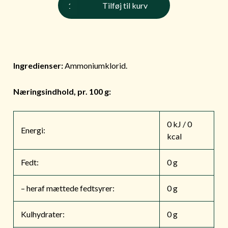
Tilføj til kurv
antal
Ingredienser:
Ammoniumklorid.
Næringsindhold, pr. 100 g:
0 kJ / 0
Energi:
kcal
Fedt:
0 g
– heraf mættede fedtsyrer:
0 g
Kulhydrater:
0 g