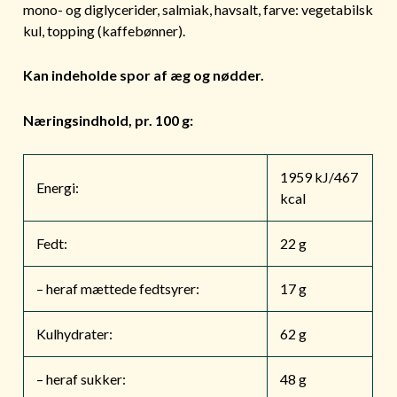
mono- og diglycerider, salmiak, havsalt, farve: vegetabilsk
kul, topping (kaffebønner).
Kan indeholde spor af æg og nødder.
Næringsindhold, pr. 100 g:
1959 kJ/467
Energi:
kcal
Fedt:
22 g
– heraf mættede fedtsyrer:
17 g
Kulhydrater:
62 g
– heraf sukker:
48 g