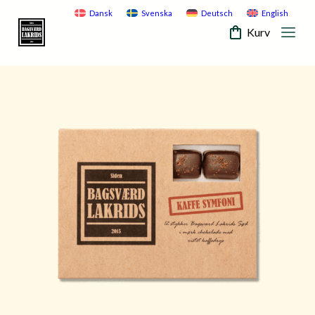
Skip
Dansk
Svenska
Deutsch
English
to
Kurv
content
Mobi
Bagsvaerd
Men
Lakrids
Togg