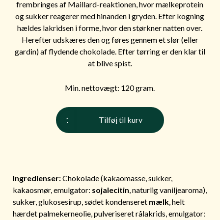
frembringes af Maillard-reaktionen, hvor mælkeprotein
og sukker reagerer med hinanden i gryden. Efter kogning
hældes lakridsen i forme, hvor den størkner natten over.
Herefter udskæres den og føres gennem et slør (eller
gardin) af flydende chokolade. Efter tørring er den klar til
at blive spist.
Min. nettovægt: 120 gram.
Kaffe
Tilføj til kurv
Symfoni
(æske)
antal
Ingredienser:
Chokolade (kakaomasse, sukker,
kakaosmør, emulgator:
sojalecitin
, naturlig vaniljearoma),
sukker, glukosesirup, sødet kondenseret
mælk
, helt
hærdet palmekerneolie, pulveriseret rålakrids, emulgator: