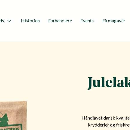
ds
Historien
Forhandlere
Events
Firmagaver
Menu
Toggle
Julela
Håndlavet dansk kvalitet
krydderier og friskr