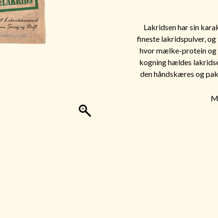
Lakridsen har sin karak
fineste lakridspulver, o
hvor mælke-protein og 
kogning hældes lakridse
den håndskæres og pakk
Mi