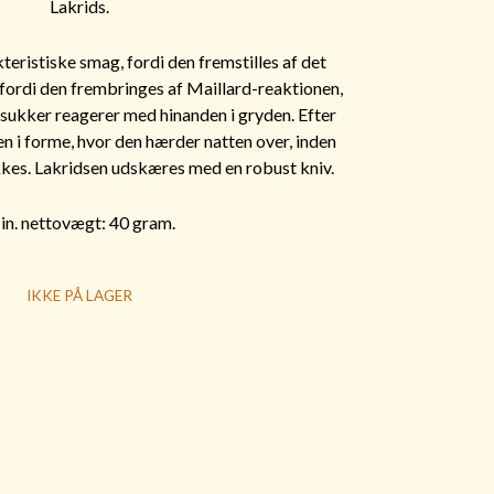
Lakrids.
teristiske smag, fordi den fremstilles af det
g fordi den frembringes af Maillard-reaktionen,
sukker reagerer med hinanden i gryden. Efter
n i forme, hvor den hærder natten over, inden
es. Lakridsen udskæres med en robust kniv.
n. nettovægt: 40 gram.
IKKE PÅ LAGER