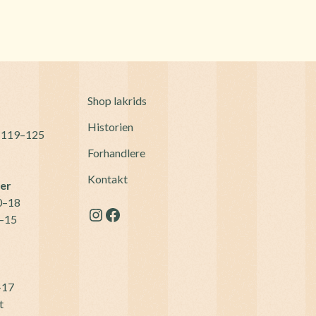
Shop lakrids
Historien
 119–125
Forhandlere
Kontakt
der
10–18
Instagram
Facebook
0–15
–17
t