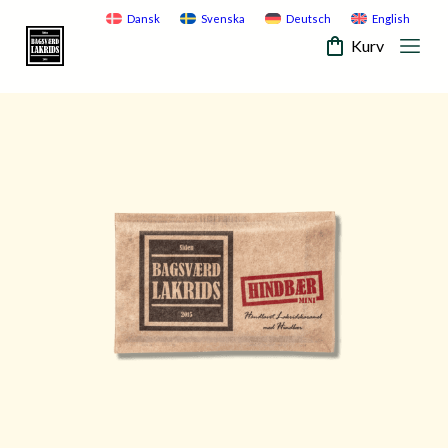
Skip
Dansk
Svenska
Deutsch
English
to
Kurv
content
Mobi
Bagsvaerd
Men
Lakrids
Togg