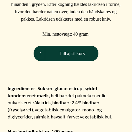
hinanden i gryden. Efter kogning hældes lakridsen i forme,
hvor den hærder natten over, inden den håndskæres og
pakkes. Lakridsen udskæres med en robust kniv.
Min. nettovægt: 40 gram.
Hindbær,
Tilføj til kurv
mini
40
gr.
antal
Ingredienser: Sukker, glucosesirup, sødet
kondenseret mælk,
helt hærdet palmekerneolie,
pulveriseret rålakrids, hindbær: 2,4% hindbær
(frysetørret), vegetabilsk emulgator: mono- og
diglycerider, salmiak, havsalt, farve: vegetabilsk kul.
Næringsindhold, pr. 100 gram: