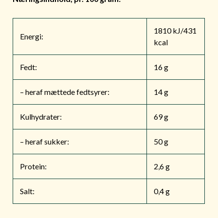
1810 kJ/431
Energi:
kcal
Fedt:
16 g
– heraf mættede fedtsyrer:
14 g
Kulhydrater:
69 g
– heraf sukker:
50 g
Protein:
2,6 g
Salt:
0,4 g