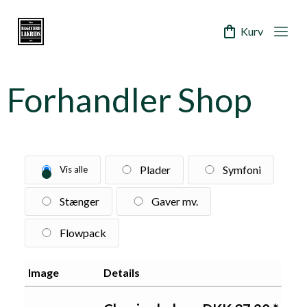
Skip
to
Kurv
content
Mobi
Bagsvaerd
Men
Lakrids
Togg
Forhandler Shop
Plader
Symfoni
Vis alle
Stænger
Gaver mv.
Flowpack
Image
Details